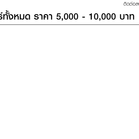
ติดต่อ
ร์ทั้งหมด ราคา 5,000 - 10,000 บาท