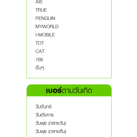
AIS
TRUE
PENGUIN
MYWORLD
I-MOBILE
TOT
CAT
168
อื่นๆ
เบอร์
ตามวันเกิด
วันจันทร์
วันอังคาร
วันพุธ (กลางวัน)
วันพุธ (กลางคืน)