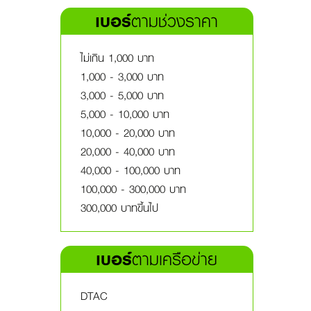
เบอร์
ตามช่วงราคา
ไม่เกิน 1,000 บาท
1,000 - 3,000 บาท
3,000 - 5,000 บาท
5,000 - 10,000 บาท
10,000 - 20,000 บาท
20,000 - 40,000 บาท
40,000 - 100,000 บาท
100,000 - 300,000 บาท
300,000 บาทขึ้นไป
เบอร์
ตามเครือข่าย
DTAC