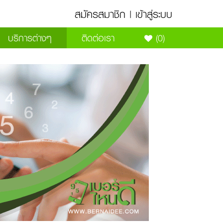
สมัครสมาชิก
|
เข้าสู่ระบบ
บริการต่างๆ
ติดต่อเรา
(0)