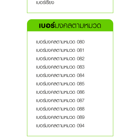
เบอร์เรียง
เบอร์
มงคลตามหมวด
เบอร์มงคลตามหมวด 080
เบอร์มงคลตามหมวด 081
เบอร์มงคลตามหมวด 082
เบอร์มงคลตามหมวด 083
เบอร์มงคลตามหมวด 084
เบอร์มงคลตามหมวด 085
เบอร์มงคลตามหมวด 086
เบอร์มงคลตามหมวด 087
เบอร์มงคลตามหมวด 088
เบอร์มงคลตามหมวด 089
เบอร์มงคลตามหมวด 094