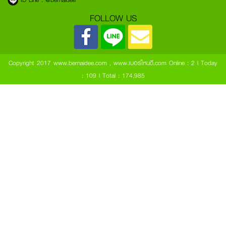
FOLLOW US
Copyright 2017 www.bernaidee.com , www.เบอร์ไหนดี.com
Online : 2 l Today
: 109 l Total : 174,985