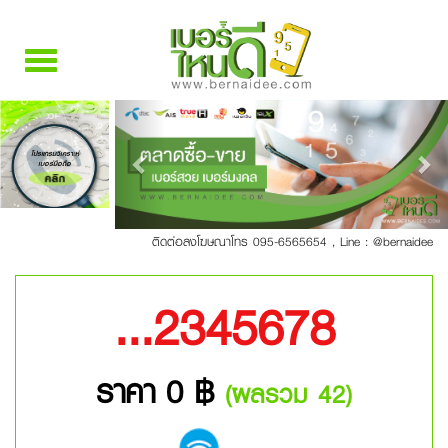
Toggle
navigation
Previous
Nex
โปรแกรมวิเคราะห์
เบอร์มือถือ
คลิก
ติดต่อลงโฆษณาโทร 095-6565654
,
Line : @bernaidee
...2345678
ราคา 0 ฿
(ผลรวม 42)