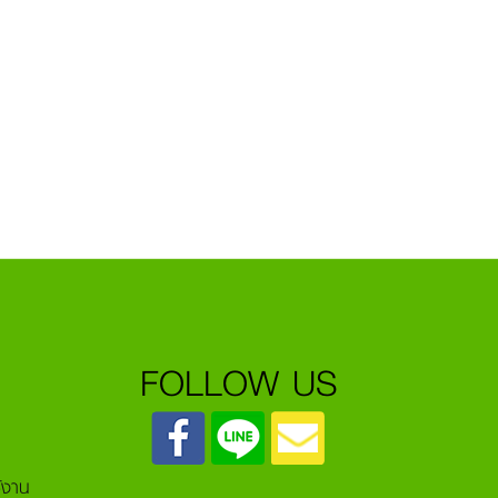
FOLLOW US
้งาน