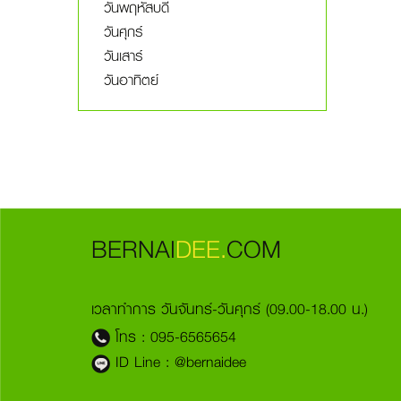
วันพฤหัสบดี
วันศุกร์
วันเสาร์
วันอาทิตย์
BERNAI
DEE.
COM
เวลาทำการ วันจันทร์-วันศุกร์ (09.00-18.00 น.)
โทร :
095-6565654
ID Line :
@bernaidee