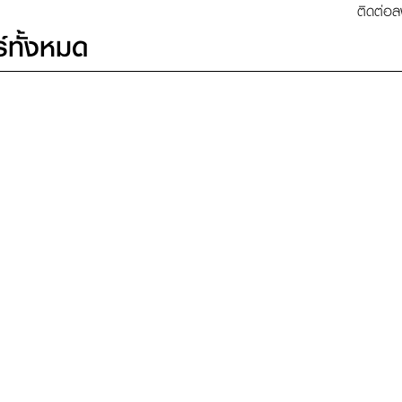
ติดต่อ
์ทั้งหมด