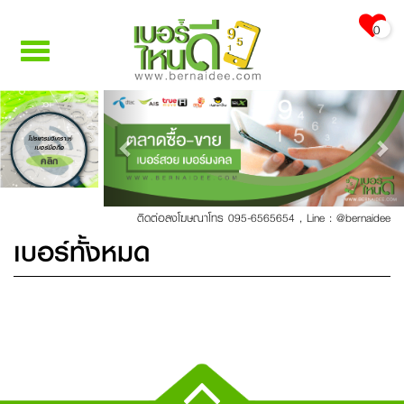
0
Toggle
navigation
Previous
Nex
โปรแกรมวิเคราะห์
เบอร์มือถือ
คลิก
ติดต่อลงโฆษณาโทร 095-6565654
,
Line : @bernaidee
เบอร์ทั้งหมด