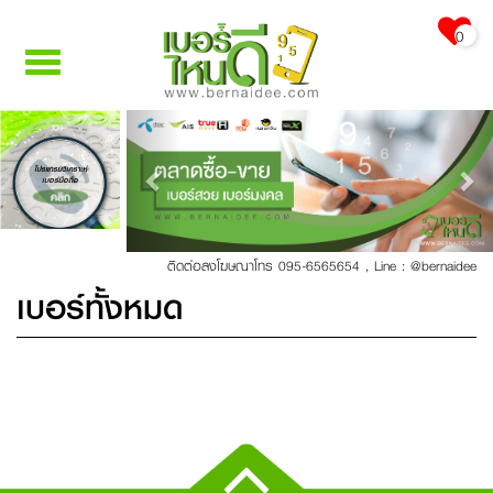
0
Toggle
navigation
Previous
Nex
โปรแกรมวิเคราะห์
เบอร์มือถือ
คลิก
ติดต่อลงโฆษณาโทร 095-6565654
,
Line : @bernaidee
เบอร์ทั้งหมด