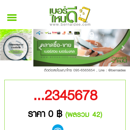
Toggle
navigation
Previous
Nex
โปรแกรมวิเคราะห์
เบอร์มือถือ
คลิก
ติดต่อลงโฆษณาโทร 095-6565654
,
Line : @bernaidee
...2345678
ราคา 0 ฿
(ผลรวม 42)